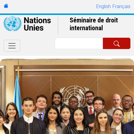
Skip to main content
URL
English
Français
Séminaire de droit
international
Rechercher
Précédent
Suiv