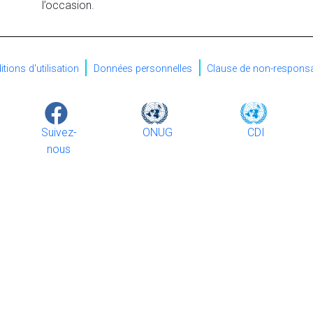
l’occasion.
tions d'utilisation
Données personnelles
Clause de non-responsab
URL
Logo
Image
Logo
Image
Logo
Image
URL
URL
URL
Suivez-
ONUG
CDI
nous