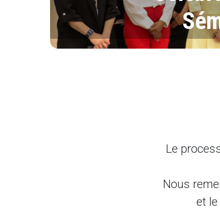
Sémi
Le process
Nous remer
et l