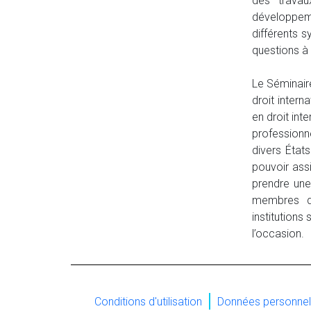
des travau
développemen
différents s
questions à 
Le Séminair
droit inter
en droit int
professionn
divers État
pouvoir assi
prendre une
membres de
institutions
l’occasion.
Conditions d'utilisation
Données personnel
URL