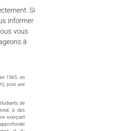
ectement. Si
us informer
 Nous vous
rageons à
 en 1965, en
DI), pour une
étudiants de
ional, à des
ère exerçant
 approfondie