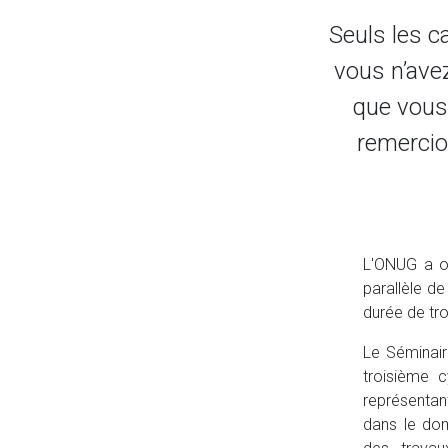
Seuls les c
vous n’ave
que vous 
remercio
L'ONUG a or
parallèle de
durée de tr
Le Séminair
troisième c
représentan
dans le dom