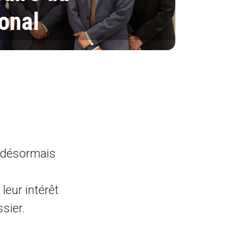
ional
t désormais
eur intérêt
sier.