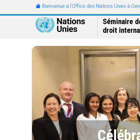
Skip to main content
Bienvenue à l'Office des Nations Unies à Ge
URL
Séminaire d
droit interna
Précédent
Célébr