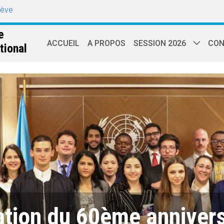
nève
e
ACCUEIL
A PROPOS
SESSION 2026
CON
tional
ation du 60ème annivers