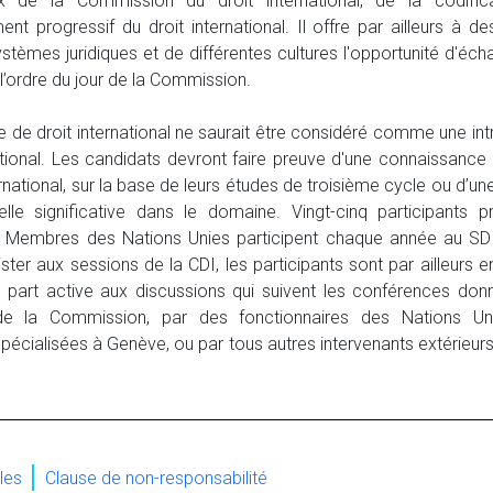
x de la Commission du droit international, de la codific
t progressif du droit international. Il offre par ailleurs à de
ystèmes juridiques et de différentes cultures l'opportunité d'éch
l’ordre du jour de la Commission.
e de droit international ne saurait être considéré comme une int
national. Les candidats devront faire preuve d'une connaissance
ernational, sur la base de leurs études de troisième cycle ou d’u
elle significative dans le domaine. Vingt-cinq participants 
s Membres des Nations Unies participent chaque année au SD
ster aux sessions de la CDI, les participants sont par ailleurs
 part active aux discussions qui suivent les conférences don
 la Commission, par des fonctionnaires des Nations U
 spécialisées à Genève, ou par tous autres intervenants extérieurs
les
Clause de non-responsabilité